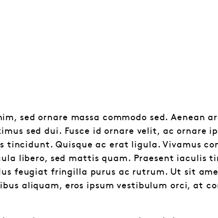
im, sed ornare massa commodo sed. Aenean arc
mus sed dui. Fusce id ornare velit, ac ornare ips
sus tincidunt. Quisque ac erat ligula. Vivamus c
ula libero, sed mattis quam. Praesent iaculis ti
us feugiat fringilla purus ac rutrum. Ut sit am
bus aliquam, eros ipsum vestibulum orci, at co