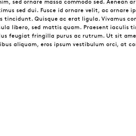
im, sed ornare massa commodo sed. Aenean arc
mus sed dui. Fusce id ornare velit, ac ornare ips
sus tincidunt. Quisque ac erat ligula. Vivamus c
ula libero, sed mattis quam. Praesent iaculis ti
us feugiat fringilla purus ac rutrum. Ut sit am
bus aliquam, eros ipsum vestibulum orci, at co